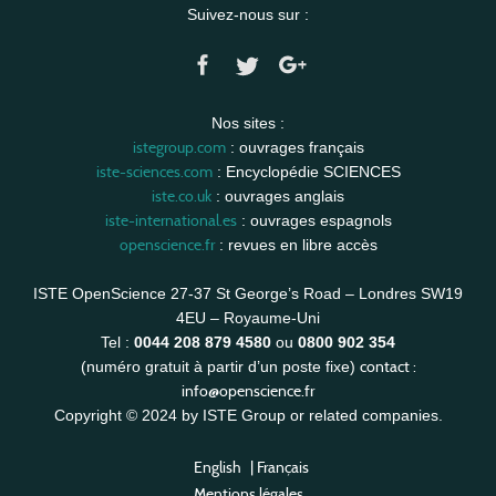
Suivez-nous sur :
Nos sites :
istegroup.com
: ouvrages français
iste-sciences.com
: Encyclopédie SCIENCES
iste.co.uk
: ouvrages anglais
iste-international.es
: ouvrages espagnols
openscience.fr
: revues en libre accès
ISTE OpenScience 27-37 St George’s Road – Londres SW19
4EU – Royaume-Uni
Tel :
0044 208 879 4580
ou
0800 902 354
contact :
(numéro gratuit à partir d’un poste fixe)
info@openscience.fr
Copyright © 2024 by ISTE Group or related companies.
English
|
Français
Mentions légales