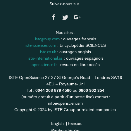
Suivez-nous sur :
Nos sites :
istegroup.com
: ouvrages français
iste-sciences.com
: Encyclopédie SCIENCES
iste.co.uk
: ouvrages anglais
iste-international.es
: ouvrages espagnols
openscience.fr
: revues en libre accès
ISTE OpenScience 27-37 St George’s Road – Londres SW19
4EU – Royaume-Uni
Tel :
0044 208 879 4580
ou
0800 902 354
contact :
(numéro gratuit à partir d’un poste fixe)
info@openscience.fr
Copyright © 2024 by ISTE Group or related companies.
English
|
Français
Mentions légales