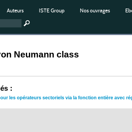
Auteurs
ISTE Group
Nos ouvrages
Ebo
von Neumann class
iés :
our les opérateurs sectoriels via la fonction entière avec ré