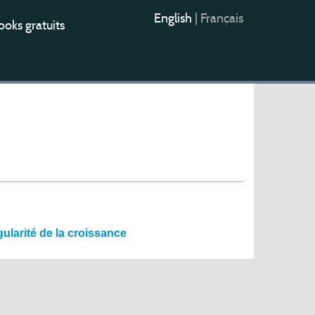
English
|
Français
oks gratuits
gularité de la croissance