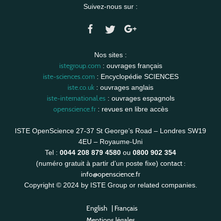
Suivez-nous sur :
Nos sites :
istegroup.com
: ouvrages français
iste-sciences.com
: Encyclopédie SCIENCES
iste.co.uk
: ouvrages anglais
iste-international.es
: ouvrages espagnols
openscience.fr
: revues en libre accès
ISTE OpenScience 27-37 St George’s Road – Londres SW19
4EU – Royaume-Uni
Tel :
0044 208 879 4580
ou
0800 902 354
contact :
(numéro gratuit à partir d’un poste fixe)
info@openscience.fr
Copyright © 2024 by ISTE Group or related companies.
English
|
Français
Mentions légales