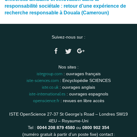
responsabilité sociétale : retour d’une expérience de
recherche responsable à Douala (Cameroun)
Suivez-nous sur :
Nos sites :
istegroup.com
: ouvrages français
iste-sciences.com
: Encyclopédie SCIENCES
iste.co.uk
: ouvrages anglais
iste-international.es
: ouvrages espagnols
openscience.fr
: revues en libre accès
ISTE OpenScience 27-37 St George’s Road – Londres SW19
4EU – Royaume-Uni
Tel :
0044 208 879 4580
ou
0800 902 354
contact :
(numéro gratuit à partir d’un poste fixe)