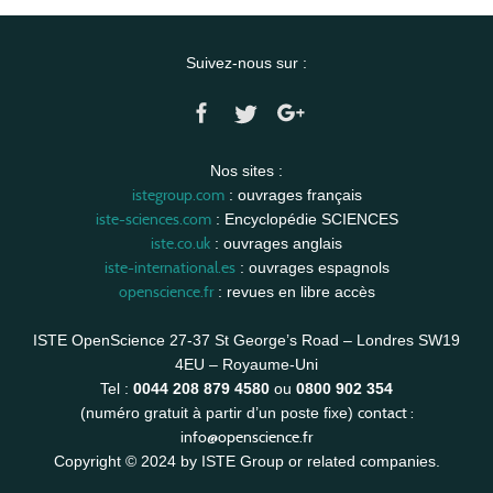
Suivez-nous sur :
Nos sites :
istegroup.com
: ouvrages français
iste-sciences.com
: Encyclopédie SCIENCES
iste.co.uk
: ouvrages anglais
iste-international.es
: ouvrages espagnols
openscience.fr
: revues en libre accès
ISTE OpenScience 27-37 St George’s Road – Londres SW19
4EU – Royaume-Uni
Tel :
0044 208 879 4580
ou
0800 902 354
contact :
(numéro gratuit à partir d’un poste fixe)
info@openscience.fr
Copyright © 2024 by ISTE Group or related companies.