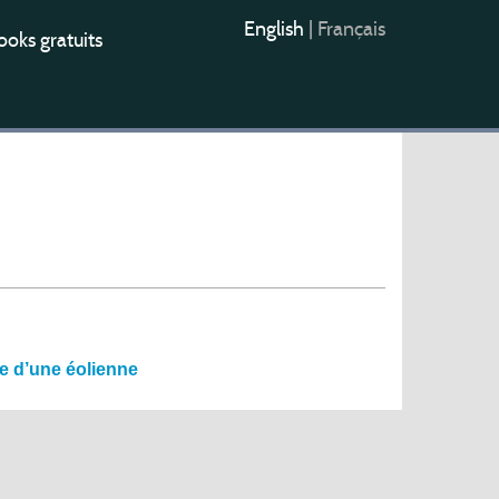
English
|
Français
oks gratuits
ge d’une éolienne