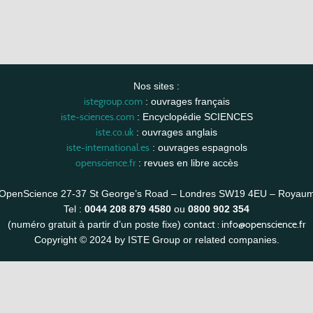
Nos sites :
istegroup.com
: ouvrages français
iste-sciences.com
: Encyclopédie SCIENCES
iste.co.uk
: ouvrages anglais
iste-international.es
: ouvrages espagnols
openscience.fr
: revues en libre accès
OpenScience 27-37 St George’s Road – Londres SW19 4EU – Royau
Tel :
0044 208 879 4580
ou
0800 902 354
contact :
info@openscience.fr
(numéro gratuit à partir d’un poste fixe)
Copyright © 2024 by ISTE Group or related companies.