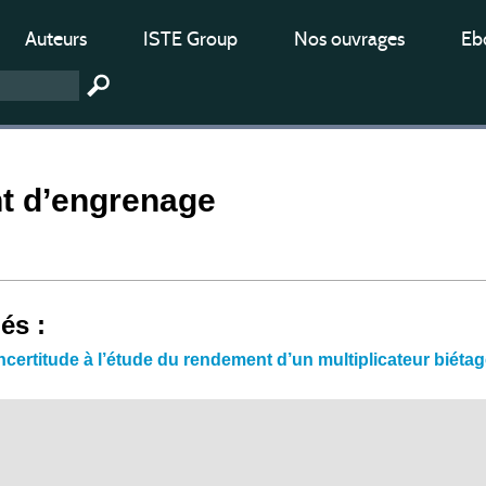
Auteurs
ISTE Group
Nos ouvrages
Ebo
 d’engrenage
iés :
ncertitude à l’étude du rendement d’un multiplicateur biéta