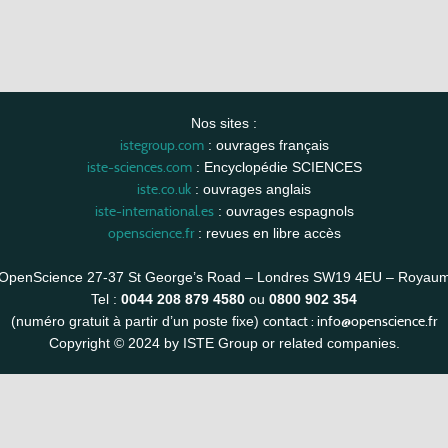
Nos sites :
istegroup.com
: ouvrages français
iste-sciences.com
: Encyclopédie SCIENCES
iste.co.uk
: ouvrages anglais
iste-international.es
: ouvrages espagnols
openscience.fr
: revues en libre accès
OpenScience 27-37 St George’s Road – Londres SW19 4EU – Royau
Tel :
0044 208 879 4580
ou
0800 902 354
contact :
info@openscience.fr
(numéro gratuit à partir d’un poste fixe)
Copyright © 2024 by ISTE Group or related companies.