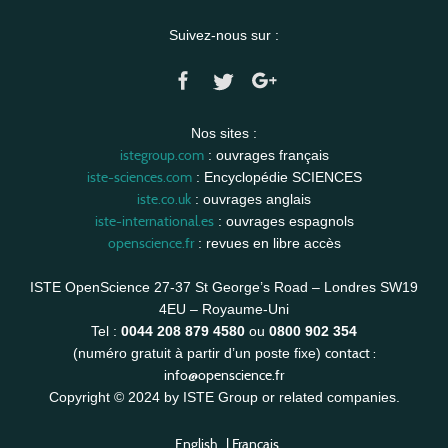
Suivez-nous sur :
Nos sites :
istegroup.com
: ouvrages français
iste-sciences.com
: Encyclopédie SCIENCES
iste.co.uk
: ouvrages anglais
iste-international.es
: ouvrages espagnols
openscience.fr
: revues en libre accès
ISTE OpenScience 27-37 St George’s Road – Londres SW19
4EU – Royaume-Uni
Tel :
0044 208 879 4580
ou
0800 902 354
contact :
(numéro gratuit à partir d’un poste fixe)
info@openscience.fr
Copyright © 2024 by ISTE Group or related companies.
English
|
Français