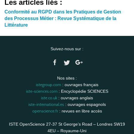
Les articles liés :
Conformité au RGPD dans les Pratiques de Gestion
des Processus Métier : Revue Systématique de la
Littérature
Suivez-nous sur :
Nos sites :
istegroup.com
: ouvrages français
iste-sciences.com
: Encyclopédie SCIENCES
iste.co.uk
: ouvrages anglais
iste-international.es
: ouvrages espagnols
openscience.fr
: revues en libre accès
ISTE OpenScience 27-37 St George’s Road – Londres SW19
4EU – Royaume-Uni