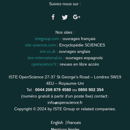
Suivez-nous sur :
Nos sites :
istegroup.com
: ouvrages français
iste-sciences.com
: Encyclopédie SCIENCES
iste.co.uk
: ouvrages anglais
iste-international.es
: ouvrages espagnols
openscience.fr
: revues en libre accès
ISTE OpenScience 27-37 St George’s Road – Londres SW19
4EU – Royaume-Uni
Tel :
0044 208 879 4580
ou
0800 902 354
contact :
(numéro gratuit à partir d’un poste fixe)
info@openscience.fr
Copyright © 2024 by ISTE Group or related companies.
English
|
Français
Mentions légales