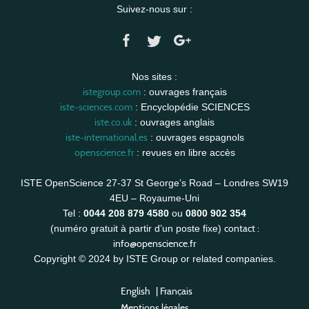
Suivez-nous sur :
Nos sites :
istegroup.com
: ouvrages français
iste-sciences.com
: Encyclopédie SCIENCES
iste.co.uk
: ouvrages anglais
iste-international.es
: ouvrages espagnols
openscience.fr
: revues en libre accès
ISTE OpenScience 27-37 St George’s Road – Londres SW19
4EU – Royaume-Uni
Tel :
0044 208 879 4580
ou
0800 902 354
contact :
(numéro gratuit à partir d’un poste fixe)
info@openscience.fr
Copyright © 2024 by ISTE Group or related companies.
English
|
Français
Mentions légales