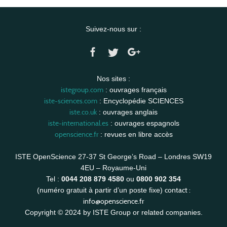
Suivez-nous sur :
Nos sites :
istegroup.com
: ouvrages français
iste-sciences.com
: Encyclopédie SCIENCES
iste.co.uk
: ouvrages anglais
iste-international.es
: ouvrages espagnols
openscience.fr
: revues en libre accès
ISTE OpenScience 27-37 St George’s Road – Londres SW19
4EU – Royaume-Uni
Tel :
0044 208 879 4580
ou
0800 902 354
contact :
(numéro gratuit à partir d’un poste fixe)
info@openscience.fr
Copyright © 2024 by ISTE Group or related companies.