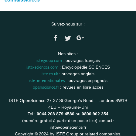
Suivez-nous sur :
Nos sites :
istegroup.com
: ouvrages français
iste-sciences.com
: Encyclopédie SCIENCES
iste.co.uk
: ouvrages anglais
iste-international.es
: ouvrages espagnols
openscience.fr
: revues en libre accès
ISTE OpenScience 27-37 St George’s Road – Londres SW19
4EU – Royaume-Uni
Tel :
0044 208 879 4580
ou
0800 902 354
contact :
(numéro gratuit à partir d’un poste fixe)
info@openscience.fr
Copyright © 2024 by ISTE Group or related companies.