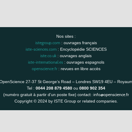
Nos sites :
istegroup.com
: ouvrages français
iste-sciences.com
: Encyclopédie SCIENCES
iste.co.uk
: ouvrages anglais
iste-international.es
: ouvrages espagnols
openscience.fr
: revues en libre accès
OpenScience 27-37 St George’s Road – Londres SW19 4EU – Royau
Tel :
0044 208 879 4580
ou
0800 902 354
contact :
info@openscience.fr
(numéro gratuit à partir d’un poste fixe)
Copyright © 2024 by ISTE Group or related companies.