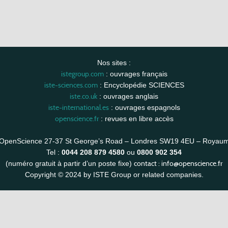
Nos sites :
istegroup.com
: ouvrages français
iste-sciences.com
: Encyclopédie SCIENCES
iste.co.uk
: ouvrages anglais
iste-international.es
: ouvrages espagnols
openscience.fr
: revues en libre accès
OpenScience 27-37 St George’s Road – Londres SW19 4EU – Royau
Tel :
0044 208 879 4580
ou
0800 902 354
contact :
info@openscience.fr
(numéro gratuit à partir d’un poste fixe)
Copyright © 2024 by ISTE Group or related companies.