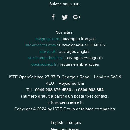
Suivez-nous sur :
Nos sites :
istegroup.com
: ouvrages français
iste-sciences.com
: Encyclopédie SCIENCES
iste.co.uk
: ouvrages anglais
iste-international.es
: ouvrages espagnols
openscience.fr
: revues en libre accès
ISTE OpenScience 27-37 St George’s Road – Londres SW19
4EU – Royaume-Uni
Tel :
0044 208 879 4580
ou
0800 902 354
contact :
(numéro gratuit à partir d’un poste fixe)
info@openscience.fr
Copyright © 2024 by ISTE Group or related companies.
English
|
Français
Mentions légales