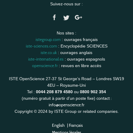
Suivez-nous sur :
Nos sites :
istegroup.com
: ouvrages français
iste-sciences.com
: Encyclopédie SCIENCES
iste.co.uk
: ouvrages anglais
iste-international.es
: ouvrages espagnols
openscience.fr
: revues en libre accès
ISTE OpenScience 27-37 St George’s Road – Londres SW19
4EU – Royaume-Uni
Tel :
0044 208 879 4580
ou
0800 902 354
contact :
(numéro gratuit à partir d’un poste fixe)
info@openscience.fr
Copyright © 2024 by ISTE Group or related companies.
English
|
Français
Mentions légales