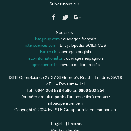
Suivez-nous sur :
Nos sites :
istegroup.com
: ouvrages français
iste-sciences.com
: Encyclopédie SCIENCES
iste.co.uk
: ouvrages anglais
iste-international.es
: ouvrages espagnols
openscience.fr
: revues en libre accès
ISTE OpenScience 27-37 St George’s Road – Londres SW19
4EU – Royaume-Uni
Tel :
0044 208 879 4580
ou
0800 902 354
contact :
(numéro gratuit à partir d’un poste fixe)
info@openscience.fr
Copyright © 2024 by ISTE Group or related companies.
English
|
Français
Mentions légales