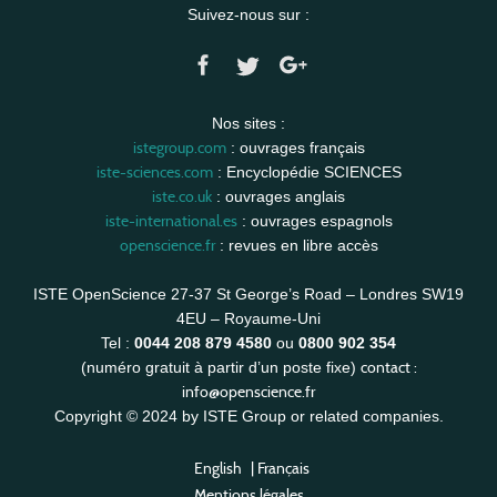
Suivez-nous sur :
Nos sites :
istegroup.com
: ouvrages français
iste-sciences.com
: Encyclopédie SCIENCES
iste.co.uk
: ouvrages anglais
iste-international.es
: ouvrages espagnols
openscience.fr
: revues en libre accès
ISTE OpenScience 27-37 St George’s Road – Londres SW19
4EU – Royaume-Uni
Tel :
0044 208 879 4580
ou
0800 902 354
contact :
(numéro gratuit à partir d’un poste fixe)
info@openscience.fr
Copyright © 2024 by ISTE Group or related companies.
English
|
Français
Mentions légales