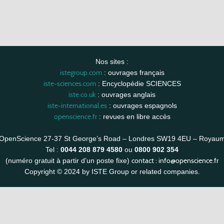
Nos sites :
istegroup.com
: ouvrages français
iste-sciences.com
: Encyclopédie SCIENCES
iste.co.uk
: ouvrages anglais
iste-international.es
: ouvrages espagnols
openscience.fr
: revues en libre accès
OpenScience 27-37 St George’s Road – Londres SW19 4EU – Royau
Tel :
0044 208 879 4580
ou
0800 902 354
contact :
info@openscience.fr
(numéro gratuit à partir d’un poste fixe)
Copyright © 2024 by ISTE Group or related companies.