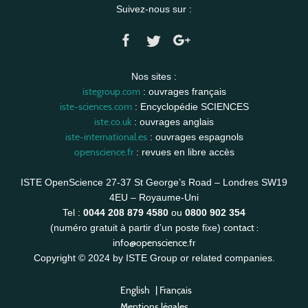
Suivez-nous sur :
Nos sites :
istegroup.com
: ouvrages français
iste-sciences.com
: Encyclopédie SCIENCES
iste.co.uk
: ouvrages anglais
iste-international.es
: ouvrages espagnols
openscience.fr
: revues en libre accès
ISTE OpenScience 27-37 St George’s Road – Londres SW19
4EU – Royaume-Uni
Tel :
0044 208 879 4580
ou
0800 902 354
contact :
(numéro gratuit à partir d’un poste fixe)
info@openscience.fr
Copyright © 2024 by ISTE Group or related companies.
English
|
Français
Mentions légales