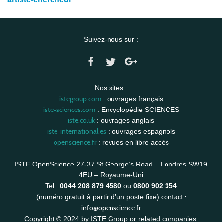
Suivez-nous sur :
Nos sites :
istegroup.com
: ouvrages français
iste-sciences.com
: Encyclopédie SCIENCES
iste.co.uk
: ouvrages anglais
iste-international.es
: ouvrages espagnols
openscience.fr
: revues en libre accès
ISTE OpenScience 27-37 St George’s Road – Londres SW19
4EU – Royaume-Uni
Tel :
0044 208 879 4580
ou
0800 902 354
contact :
(numéro gratuit à partir d’un poste fixe)
info@openscience.fr
Copyright © 2024 by ISTE Group or related companies.