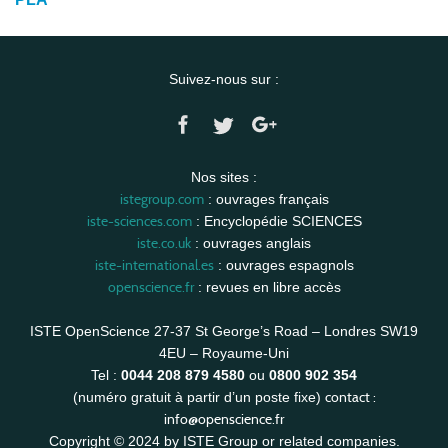
Suivez-nous sur :
Nos sites :
istegroup.com
: ouvrages français
iste-sciences.com
: Encyclopédie SCIENCES
iste.co.uk
: ouvrages anglais
iste-international.es
: ouvrages espagnols
openscience.fr
: revues en libre accès
ISTE OpenScience 27-37 St George’s Road – Londres SW19
4EU – Royaume-Uni
Tel :
0044 208 879 4580
ou
0800 902 354
contact :
(numéro gratuit à partir d’un poste fixe)
info@openscience.fr
Copyright © 2024 by ISTE Group or related companies.