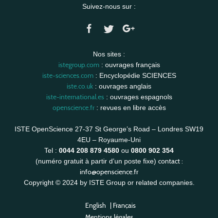
Suivez-nous sur :
Nos sites :
istegroup.com
: ouvrages français
iste-sciences.com
: Encyclopédie SCIENCES
iste.co.uk
: ouvrages anglais
iste-international.es
: ouvrages espagnols
openscience.fr
: revues en libre accès
ISTE OpenScience 27-37 St George’s Road – Londres SW19
4EU – Royaume-Uni
Tel :
0044 208 879 4580
ou
0800 902 354
contact :
(numéro gratuit à partir d’un poste fixe)
info@openscience.fr
Copyright © 2024 by ISTE Group or related companies.
English
|
Français
Mentions légales