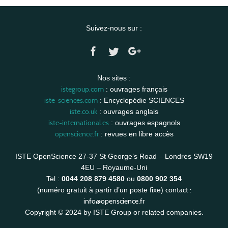
Suivez-nous sur :
Nos sites :
istegroup.com
: ouvrages français
iste-sciences.com
: Encyclopédie SCIENCES
iste.co.uk
: ouvrages anglais
iste-international.es
: ouvrages espagnols
openscience.fr
: revues en libre accès
ISTE OpenScience 27-37 St George’s Road – Londres SW19
4EU – Royaume-Uni
Tel :
0044 208 879 4580
ou
0800 902 354
contact :
(numéro gratuit à partir d’un poste fixe)
info@openscience.fr
Copyright © 2024 by ISTE Group or related companies.