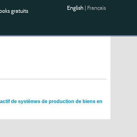
English
|
Français
oks gratuits
éactif de systèmes de production de biens en