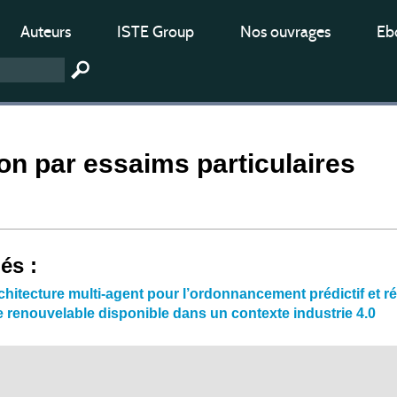
Auteurs
ISTE Group
Nos ouvrages
Ebo
on par essaims particulaires
iés :
hitecture multi-agent pour l’ordonnancement prédictif et r
ie renouvelable disponible dans un contexte industrie 4.0