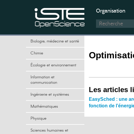
Organisation
Biologie, médecine et santé
Chimie
Optimisati
Écologie et environnement
Information et
communication
Les articles l
Ingénierie et systèmes
EasySched : une arc
fonction de l’énerg
Mathématiques
Physique
Sciences humaines et