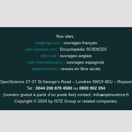
Nos sites :
istegroup.com
: ouvrages français
iste-sciences.com
: Encyclopédie SCIENCES
iste.co.uk
: ouvrages anglais
iste-international.es
: ouvrages espagnols
openscience.fr
: revues en libre accès
OpenScience 27-37 St George’s Road – Londres SW19 4EU – Royau
Tel :
0044 208 879 4580
ou
0800 902 354
contact :
info@openscience.fr
(numéro gratuit à partir d’un poste fixe)
Copyright © 2024 by ISTE Group or related companies.