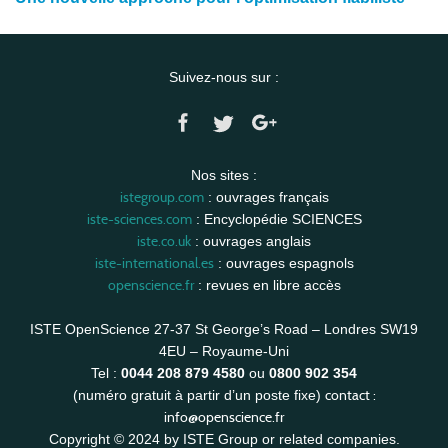
Suivez-nous sur :
Nos sites :
istegroup.com
: ouvrages français
iste-sciences.com
: Encyclopédie SCIENCES
iste.co.uk
: ouvrages anglais
iste-international.es
: ouvrages espagnols
openscience.fr
: revues en libre accès
ISTE OpenScience 27-37 St George’s Road – Londres SW19
4EU – Royaume-Uni
Tel :
0044 208 879 4580
ou
0800 902 354
contact :
(numéro gratuit à partir d’un poste fixe)
info@openscience.fr
Copyright © 2024 by ISTE Group or related companies.