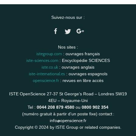
Suivez-nous sur :
Nos sites :
istegroup.com
: ouvrages français
iste-sciences.com
: Encyclopédie SCIENCES
iste.co.uk
: ouvrages anglais
iste-international.es
: ouvrages espagnols
openscience.fr
: revues en libre accès
ISTE OpenScience 27-37 St George’s Road – Londres SW19
4EU – Royaume-Uni
Tel :
0044 208 879 4580
ou
0800 902 354
contact :
(numéro gratuit à partir d’un poste fixe)
info@openscience.fr
Copyright © 2024 by ISTE Group or related companies.