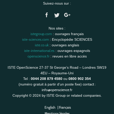
Suivez-nous sur :
Nos sites :
istegroup.com
: ouvrages français
iste-sciences.com
: Encyclopédie SCIENCES
iste.co.uk
: ouvrages anglais
iste-international.es
: ouvrages espagnols
openscience.fr
: revues en libre accès
ISTE OpenScience 27-37 St George’s Road – Londres SW19
4EU – Royaume-Uni
Tel :
0044 208 879 4580
ou
0800 902 354
contact :
(numéro gratuit à partir d’un poste fixe)
info@openscience.fr
Copyright © 2024 by ISTE Group or related companies.
English
|
Français
Mentions légales