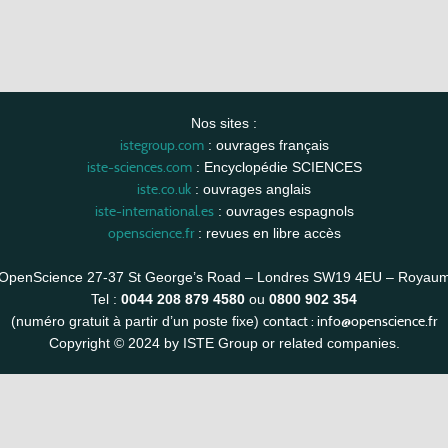
Nos sites :
istegroup.com
: ouvrages français
iste-sciences.com
: Encyclopédie SCIENCES
iste.co.uk
: ouvrages anglais
iste-international.es
: ouvrages espagnols
openscience.fr
: revues en libre accès
OpenScience 27-37 St George’s Road – Londres SW19 4EU – Royau
Tel :
0044 208 879 4580
ou
0800 902 354
contact :
info@openscience.fr
(numéro gratuit à partir d’un poste fixe)
Copyright © 2024 by ISTE Group or related companies.