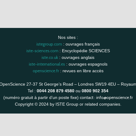
Nos sites :
istegroup.com
: ouvrages français
iste-sciences.com
: Encyclopédie SCIENCES
iste.co.uk
: ouvrages anglais
iste-international.es
: ouvrages espagnols
openscience.fr
: revues en libre accès
OpenScience 27-37 St George’s Road – Londres SW19 4EU – Royau
Tel :
0044 208 879 4580
ou
0800 902 354
contact :
info@openscience.fr
(numéro gratuit à partir d’un poste fixe)
Copyright © 2024 by ISTE Group or related companies.