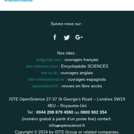
Suivez-nous sur :
Nos sites :
istegroup.com
: ouvrages français
iste-sciences.com
: Encyclopédie SCIENCES
iste.co.uk
: ouvrages anglais
iste-international.es
: ouvrages espagnols
openscience.fr
: revues en libre accès
ISTE OpenScience 27-37 St George’s Road – Londres SW19
4EU – Royaume-Uni
Tel :
0044 208 879 4580
ou
0800 902 354
contact :
(numéro gratuit à partir d’un poste fixe)
info@openscience.fr
Copyright © 2024 by ISTE Group or related companies.