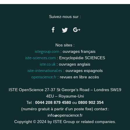
Suivez-nous sur :
Nos sites :
istegroup.com
: ouvrages français
iste-sciences.com
: Encyclopédie SCIENCES
iste.co.uk
: ouvrages anglais
iste-international.es
: ouvrages espagnols
openscience.fr
: revues en libre accès
ISTE OpenScience 27-37 St George’s Road – Londres SW19
4EU – Royaume-Uni
Tel :
0044 208 879 4580
ou
0800 902 354
contact :
(numéro gratuit à partir d’un poste fixe)
info@openscience.fr
Copyright © 2024 by ISTE Group or related companies.