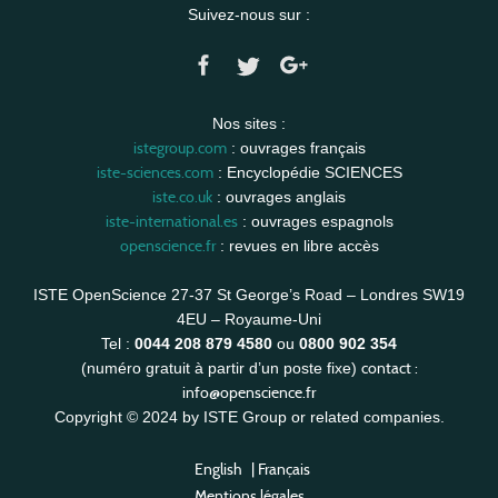
Suivez-nous sur :
Nos sites :
istegroup.com
: ouvrages français
iste-sciences.com
: Encyclopédie SCIENCES
iste.co.uk
: ouvrages anglais
iste-international.es
: ouvrages espagnols
openscience.fr
: revues en libre accès
ISTE OpenScience 27-37 St George’s Road – Londres SW19
4EU – Royaume-Uni
Tel :
0044 208 879 4580
ou
0800 902 354
contact :
(numéro gratuit à partir d’un poste fixe)
info@openscience.fr
Copyright © 2024 by ISTE Group or related companies.
English
|
Français
Mentions légales