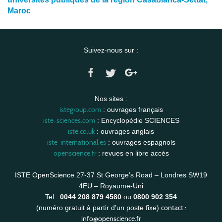
Maroc
Suivez-nous sur :
Nos sites :
istegroup.com
: ouvrages français
iste-sciences.com
: Encyclopédie SCIENCES
iste.co.uk
: ouvrages anglais
iste-international.es
: ouvrages espagnols
openscience.fr
: revues en libre accès
ISTE OpenScience 27-37 St George’s Road – Londres SW19
4EU – Royaume-Uni
Tel :
0044 208 879 4580
ou
0800 902 354
contact :
(numéro gratuit à partir d’un poste fixe)
info@openscience.fr