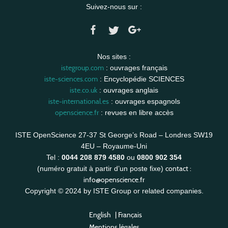
Suivez-nous sur :
Nos sites :
istegroup.com
: ouvrages français
iste-sciences.com
: Encyclopédie SCIENCES
iste.co.uk
: ouvrages anglais
iste-international.es
: ouvrages espagnols
openscience.fr
: revues en libre accès
ISTE OpenScience 27-37 St George’s Road – Londres SW19
4EU – Royaume-Uni
Tel :
0044 208 879 4580
ou
0800 902 354
contact :
(numéro gratuit à partir d’un poste fixe)
info@openscience.fr
Copyright © 2024 by ISTE Group or related companies.
English
|
Français
Mentions légales