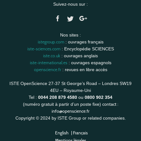
Suivez-nous sur :
Nos sites :
istegroup.com
: ouvrages français
iste-sciences.com
: Encyclopédie SCIENCES
iste.co.uk
: ouvrages anglais
iste-international.es
: ouvrages espagnols
openscience.fr
: revues en libre accès
ISTE OpenScience 27-37 St George’s Road – Londres SW19
4EU – Royaume-Uni
Tel :
0044 208 879 4580
ou
0800 902 354
contact :
(numéro gratuit à partir d’un poste fixe)
info@openscience.fr
Copyright © 2024 by ISTE Group or related companies.
English
|
Français
Mentions légales