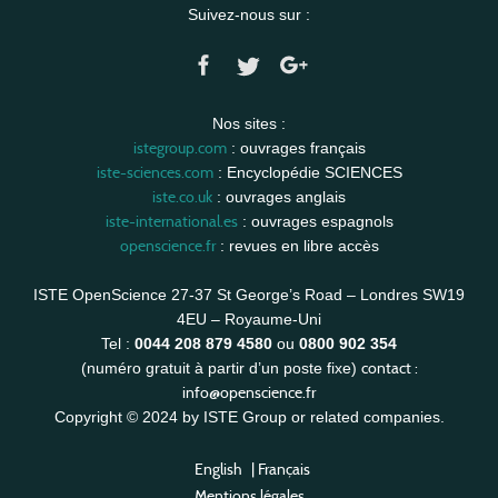
Suivez-nous sur :
Nos sites :
istegroup.com
: ouvrages français
iste-sciences.com
: Encyclopédie SCIENCES
iste.co.uk
: ouvrages anglais
iste-international.es
: ouvrages espagnols
openscience.fr
: revues en libre accès
ISTE OpenScience 27-37 St George’s Road – Londres SW19
4EU – Royaume-Uni
Tel :
0044 208 879 4580
ou
0800 902 354
contact :
(numéro gratuit à partir d’un poste fixe)
info@openscience.fr
Copyright © 2024 by ISTE Group or related companies.
English
|
Français
Mentions légales