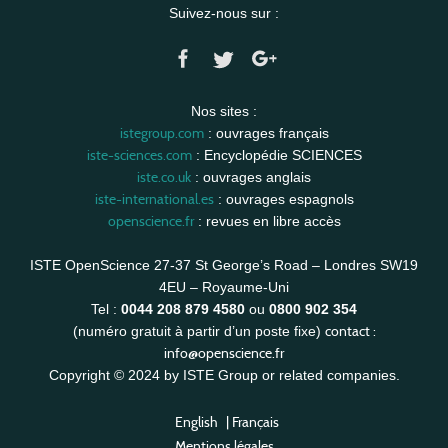
Suivez-nous sur :
Nos sites :
istegroup.com
: ouvrages français
iste-sciences.com
: Encyclopédie SCIENCES
iste.co.uk
: ouvrages anglais
iste-international.es
: ouvrages espagnols
openscience.fr
: revues en libre accès
ISTE OpenScience 27-37 St George’s Road – Londres SW19
4EU – Royaume-Uni
Tel :
0044 208 879 4580
ou
0800 902 354
contact :
(numéro gratuit à partir d’un poste fixe)
info@openscience.fr
Copyright © 2024 by ISTE Group or related companies.
English
|
Français
Mentions légales