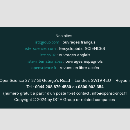
Nos sites :
istegroup.com
: ouvrages français
iste-sciences.com
: Encyclopédie SCIENCES
iste.co.uk
: ouvrages anglais
iste-international.es
: ouvrages espagnols
openscience.fr
: revues en libre accès
OpenScience 27-37 St George’s Road – Londres SW19 4EU – Royau
Tel :
0044 208 879 4580
ou
0800 902 354
contact :
info@openscience.fr
(numéro gratuit à partir d’un poste fixe)
Copyright © 2024 by ISTE Group or related companies.