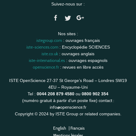
Suivez-nous sur :
Nos sites :
istegroup.com
: ouvrages français
iste-sciences.com
: Encyclopédie SCIENCES
iste.co.uk
: ouvrages anglais
iste-international.es
: ouvrages espagnols
openscience.fr
: revues en libre accès
ISTE OpenScience 27-37 St George’s Road – Londres SW19
4EU – Royaume-Uni
Tel :
0044 208 879 4580
ou
0800 902 354
contact :
(numéro gratuit à partir d’un poste fixe)
info@openscience.fr
Copyright © 2024 by ISTE Group or related companies.
English
|
Français
Mentions légales