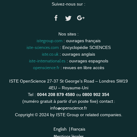
Suivez-nous sur :
Nos sites :
istegroup.com
: ouvrages français
iste-sciences.com
: Encyclopédie SCIENCES
iste.co.uk
: ouvrages anglais
iste-international.es
: ouvrages espagnols
openscience.fr
: revues en libre accès
ISTE OpenScience 27-37 St George’s Road – Londres SW19
4EU – Royaume-Uni
Tel :
0044 208 879 4580
ou
0800 902 354
contact :
(numéro gratuit à partir d’un poste fixe)
info@openscience.fr
Copyright © 2024 by ISTE Group or related companies.
English
|
Français
Mentions légales