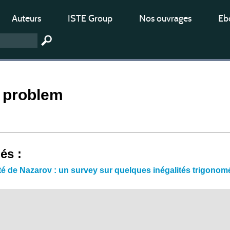
Auteurs
ISTE Group
Nos ouvrages
Ebo
d problem
iés :
ité de Nazarov : un survey sur quelques inégalités trigonom