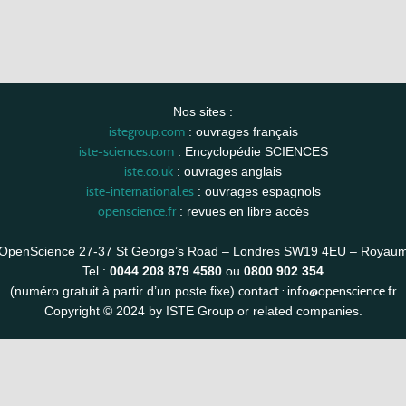
Nos sites :
istegroup.com
: ouvrages français
iste-sciences.com
: Encyclopédie SCIENCES
iste.co.uk
: ouvrages anglais
iste-international.es
: ouvrages espagnols
openscience.fr
: revues en libre accès
OpenScience 27-37 St George’s Road – Londres SW19 4EU – Royau
Tel :
0044 208 879 4580
ou
0800 902 354
contact :
info@openscience.fr
(numéro gratuit à partir d’un poste fixe)
Copyright © 2024 by ISTE Group or related companies.