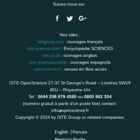
Suivez-nous sur :
Nos sites :
istegroup.com
: ouvrages français
iste-sciences.com
: Encyclopédie SCIENCES
iste.co.uk
: ouvrages anglais
iste-international.es
: ouvrages espagnols
openscience.fr
: revues en libre accès
ISTE OpenScience 27-37 St George’s Road – Londres SW19
4EU – Royaume-Uni
Tel :
0044 208 879 4580
ou
0800 902 354
contact :
(numéro gratuit à partir d’un poste fixe)
info@openscience.fr
Copyright © 2024 by ISTE Group or related companies.
English
|
Français
Mentions légales