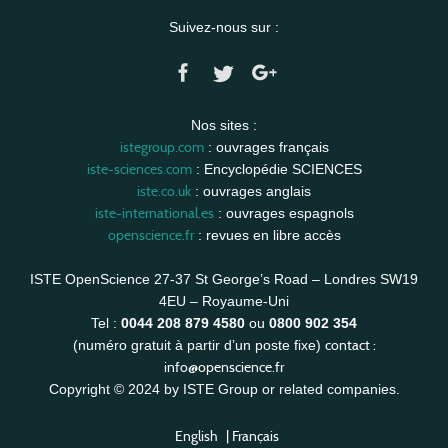
Suivez-nous sur :
Nos sites :
istegroup.com
: ouvrages français
iste-sciences.com
: Encyclopédie SCIENCES
iste.co.uk
: ouvrages anglais
iste-international.es
: ouvrages espagnols
openscience.fr
: revues en libre accès
ISTE OpenScience 27-37 St George’s Road – Londres SW19
4EU – Royaume-Uni
Tel :
0044 208 879 4580
ou
0800 902 354
contact :
(numéro gratuit à partir d’un poste fixe)
info@openscience.fr
Copyright © 2024 by ISTE Group or related companies.
English
|
Français