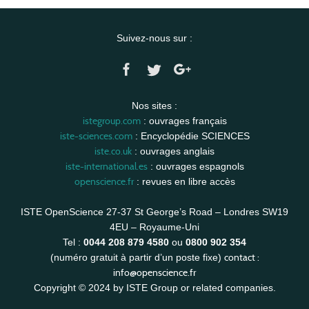
Suivez-nous sur :
Nos sites :
istegroup.com
: ouvrages français
iste-sciences.com
: Encyclopédie SCIENCES
iste.co.uk
: ouvrages anglais
iste-international.es
: ouvrages espagnols
openscience.fr
: revues en libre accès
ISTE OpenScience 27-37 St George’s Road – Londres SW19
4EU – Royaume-Uni
Tel :
0044 208 879 4580
ou
0800 902 354
contact :
(numéro gratuit à partir d’un poste fixe)
info@openscience.fr
Copyright © 2024 by ISTE Group or related companies.