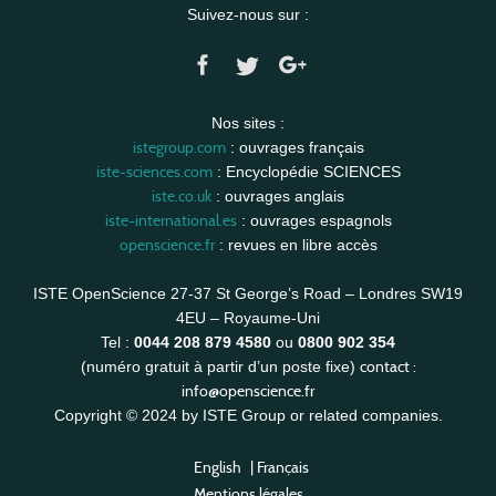
Suivez-nous sur :
Nos sites :
istegroup.com
: ouvrages français
iste-sciences.com
: Encyclopédie SCIENCES
iste.co.uk
: ouvrages anglais
iste-international.es
: ouvrages espagnols
openscience.fr
: revues en libre accès
ISTE OpenScience 27-37 St George’s Road – Londres SW19
4EU – Royaume-Uni
Tel :
0044 208 879 4580
ou
0800 902 354
contact :
(numéro gratuit à partir d’un poste fixe)
info@openscience.fr
Copyright © 2024 by ISTE Group or related companies.
English
|
Français
Mentions légales