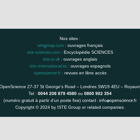
Nos sites :
istegroup.com
: ouvrages français
iste-sciences.com
: Encyclopédie SCIENCES
iste.co.uk
: ouvrages anglais
iste-international.es
: ouvrages espagnols
openscience.fr
: revues en libre accès
OpenScience 27-37 St George’s Road – Londres SW19 4EU – Royau
Tel :
0044 208 879 4580
ou
0800 902 354
contact :
info@openscience.fr
(numéro gratuit à partir d’un poste fixe)
Copyright © 2024 by ISTE Group or related companies.