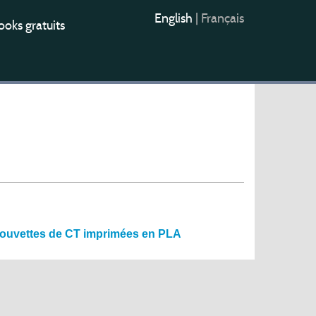
English
|
Français
oks gratuits
éprouvettes de CT imprimées en PLA