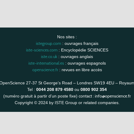
Nos sites :
istegroup.com
: ouvrages français
iste-sciences.com
: Encyclopédie SCIENCES
iste.co.uk
: ouvrages anglais
iste-international.es
: ouvrages espagnols
openscience.fr
: revues en libre accès
OpenScience 27-37 St George’s Road – Londres SW19 4EU – Royau
Tel :
0044 208 879 4580
ou
0800 902 354
contact :
info@openscience.fr
(numéro gratuit à partir d’un poste fixe)
Copyright © 2024 by ISTE Group or related companies.